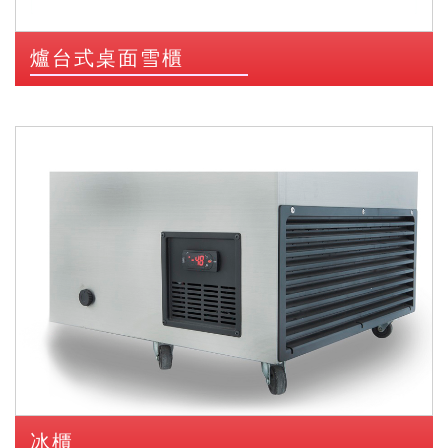
爐台式桌面雪櫃
冰櫃