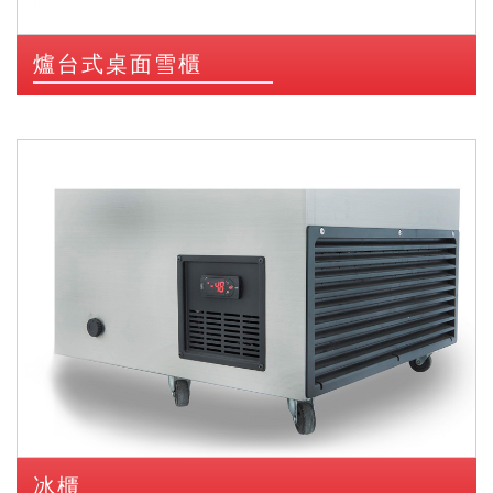
爐台式桌面雪櫃
冰櫃