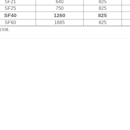
SF21
640
825
SF25
750
825
SF40
1260
825
SF60
1885
825
需另購。
們
產品介紹
最新影片