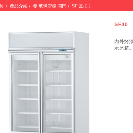
頁
產品介紹
🔴 玻璃雪櫃 開門
SF 直把手
SF40
內外烤漆
示冰箱