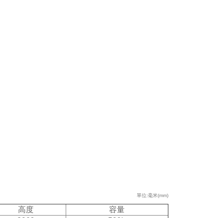
單位:毫米(mm)
高度
容量