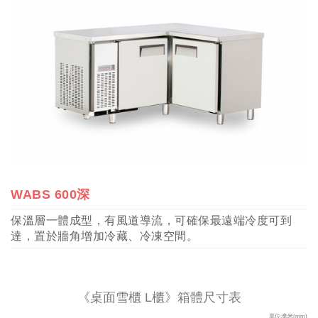
WABS 600深
保溫層一體成型，有風道導流，可確保最遠端冷度可到
達，置於牆角增加冷藏、冷凍空間。
《桌面雪櫃 L櫃》箱體尺寸表
單位:毫米(mm)