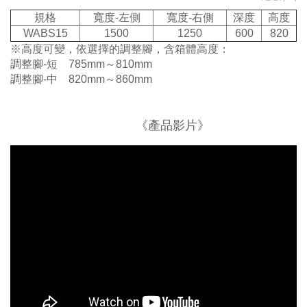
規格
寬度-左側
寬度-右側
深度
高度
WABS15
1500
1250
600
820
※高度可變，依選擇的調整腳，含箱體高度：
調整腳-短 785mm～810mm
調整腳-中 820mm～860mm
《產品影片》