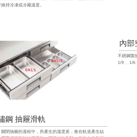
皆維持冷凍或冷藏溫度。
內部
不銹鋼製
1/9 、1
鏽鋼 抽屜滑軌
、關閉抽屜的過程中，所產生的溫度差，會在軌道產生結