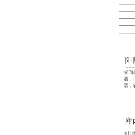
阻
桌面
溫，
溫，
庫
冷排