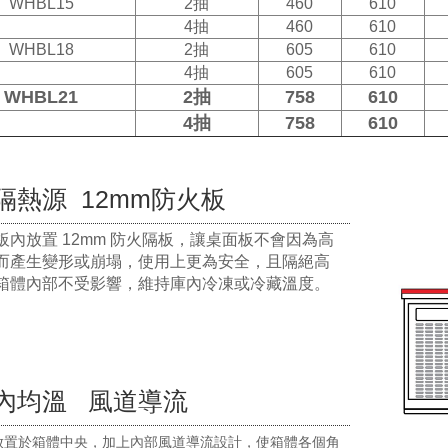
WHBL15
2抽
460
610
4抽
460
610
WHBL18
2抽
605
610
4抽
605
610
WHBL21
2抽
758
610
4抽
758
610
隔熱源 12mm防火板
板內放置 12mm 防火隔板，讓桌面板不會因為高
而產生變形或崩塌，使用上更為安全，且隔絕高
箱體內部不受影響，維持庫內冷凍或冷藏溫度。
內均溫 風道導流
放置於箱體中央，加上內部風道導流設計，使箱體各個角