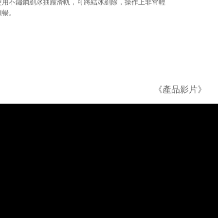
使用不鏽鋼剷冰抽屜滑軌，可將結冰剷除，操作上非常輕
順暢。
《產品影片》