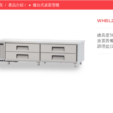
頁
產品介紹
🔸 爐台式桌面雪櫃
WHBL
總高度5
放置西
調理盆(