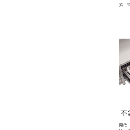
落，
不
開啟