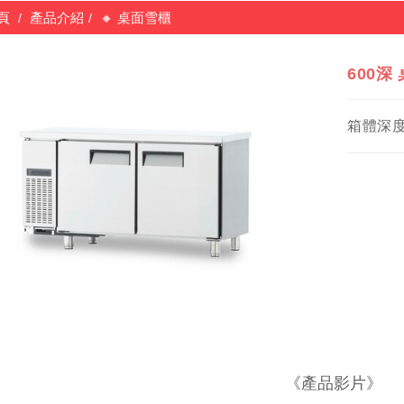
頁
產品介紹
🔸 桌面雪櫃
600深
箱體深度
《產品影片》