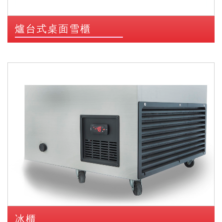
爐台式桌面雪櫃
冰櫃