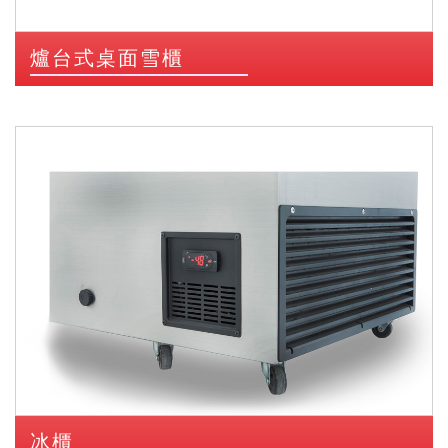
爐台式桌面雪櫃
冰櫃