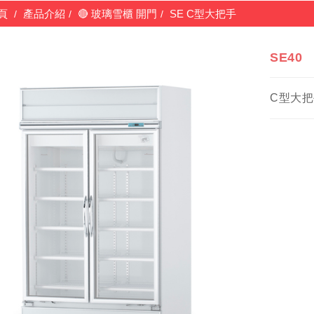
頁
產品介紹
🔴 玻璃雪櫃 開門
SE C型大把手
SE40
C型大