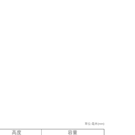
單位:毫米(mm)
高度
容量