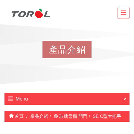
產
品
介
紹
Menu
首頁
產品介紹
🔴 玻璃雪櫃 開門
SE C型大把手